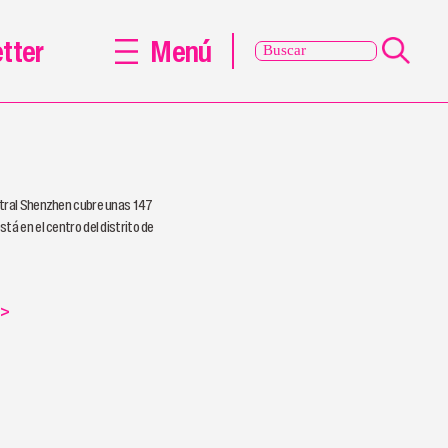
tter
Menú
ntral Shenzhen cubre unas 147
tá en el centro del distrito de
>