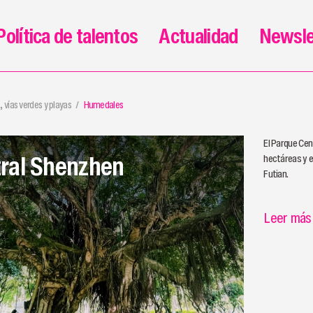
Política de talentos
Actualidad
Newsle
 vías verdes y playas
Humedales
El Parque Ce
ral Shenzhen
hectáreas y es
Futian.
Leer más