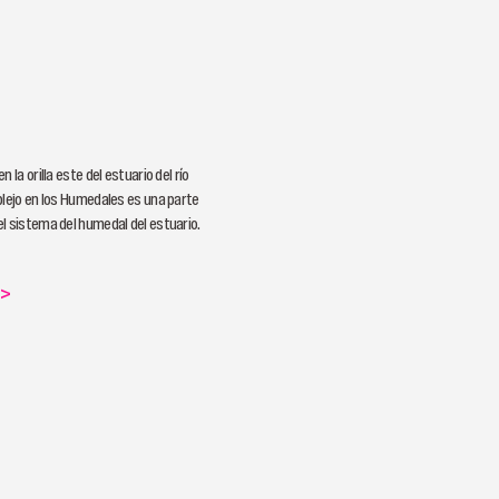
 la orilla este del estuario del río
plejo en los Humedales es una parte
l sistema del humedal del estuario.
>