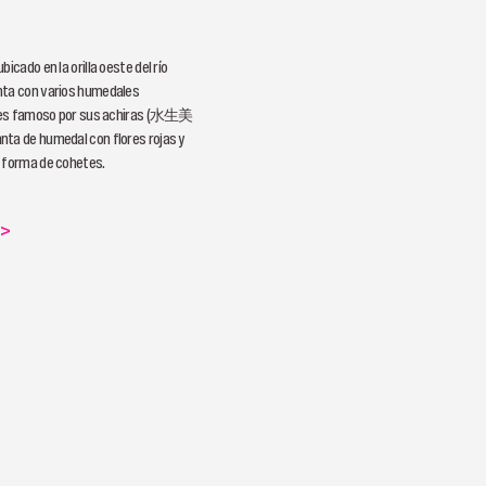
bicado en la orilla oeste del río
nta con varios humedales
 y es famoso por sus achiras (水生美
ta de humedal con flores rojas y
 forma de cohetes.
>