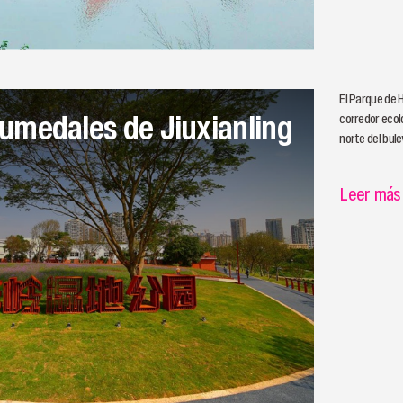
El Parque de 
umedales de Jiuxianling
corredor ecoló
norte del bule
Leer más