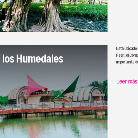
Está ubicado en
 los Humedales
Pearl, el Com
importante de
Leer más