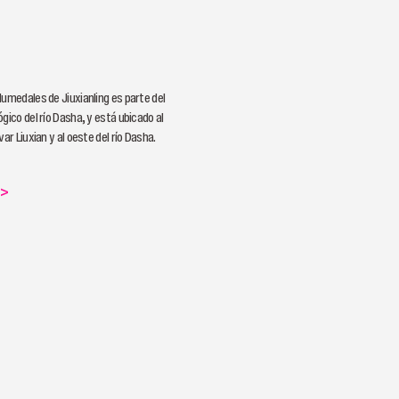
Humedales de Jiuxianling es parte del
gico del río Dasha, y está ubicado al
var Liuxian y al oeste del río Dasha.
>