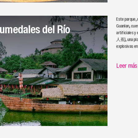
Este parque, u
umedales del Río
Guanlan, cue
artificiales
人蕉), una plan
explosivas en
Leer más