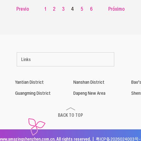
Previo
1
2
3
4
5
6
Próximo
Links
Yantian District
Nanshan District
Bao’a
Guangming District
Dapeng New Area
Shen
BACK TO TOP
www.amazingshenzhen.com.cn. All rights reserved. |
粤ICP备2026024003号-