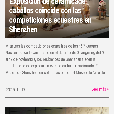
Exposición de cerámicade
caballos coincide con las
competiciones ecuestres en
Shenzhen
Mientras las competiciones ecuestres de los 15.º Juegos
Nacionales se llevan a cabo en el distrito de Guangming del 10
al 19 de noviembre, los residentes de Shenzhen tienen la
oportunidad de explorar un evento cultural relacionado. El
Museo de Shenzhen, en colaboración con el Museo de Arte de
Cerámica Tricolor Tang de Shaanxi, está presentando una
exposición de cerámica temática de caballos en su división de
Leer más
>
2025-11-17
arte antiguo.