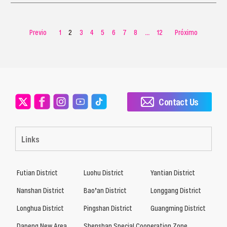
Previo
1
2
3
4
5
6
7
8
...
12
Próximo
Contact Us
Links
Futian District
Luohu District
Yantian District
Nanshan District
Bao’an District
Longgang District
Longhua District
Pingshan District
Guangming District
Dapeng New Area
Shenshan Special Cooperation Zone