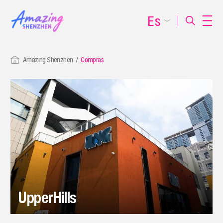
Es
Amazing Shenzhen
Compras
UpperHills