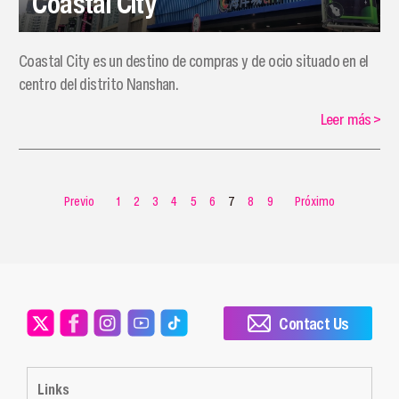
Coastal City
Coastal City es un destino de compras y de ocio situado en el
centro del distrito Nanshan.
Leer más
>
Previo
1
2
3
4
5
6
7
8
9
Próximo
Contact Us
Links